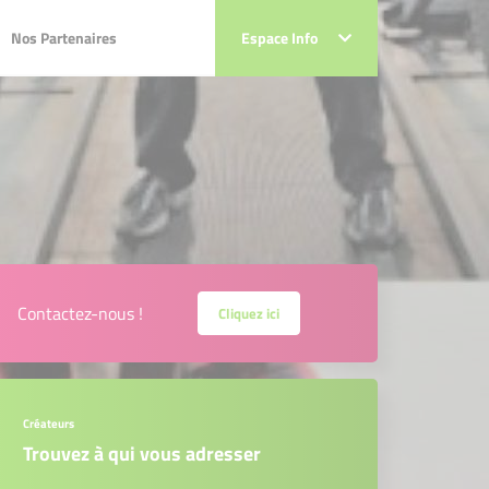
Nos Partenaires
Nos Partenaires
Espace Info
Espace Info
Contactez-nous !
Cliquez ici
Créateurs
Trouvez à qui vous adresser