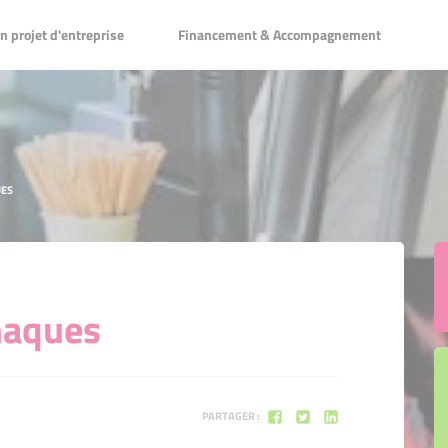
ntreprise
Financement & Accompagnement
 projet d'entreprise
Financement & Accompagnement
n entreprise
sion
s une entreprise
UES
 d'honneur
agnement
naques
PARTAGER :